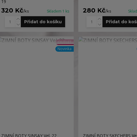
19
320 Kč
280 Kč
/
ks
Skladem 1 ks
/
ks
Skla
Přidat do košíku
Přidat do koš
OUTLET
Novinka
ZIMNÍ BOTY SINSAY Vel. 22
ZIMNÍ BOTY SKECHERS Vel