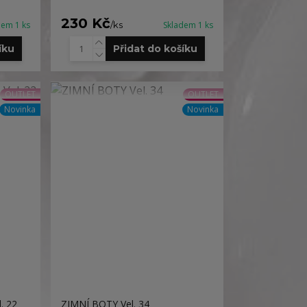
230 Kč
dem 1 ks
/
ks
Skladem 1 ks
íku
Přidat do košíku
OUTLET
OUTLET
Novinka
Novinka
. 22
ZIMNÍ BOTY Vel. 34