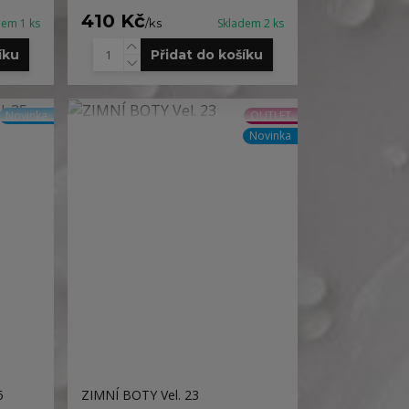
410 Kč
dem 1 ks
/
ks
Skladem 2 ks
íku
Přidat do košíku
Novinka
OUTLET
Novinka
5
ZIMNÍ BOTY Vel. 23