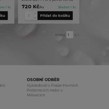
720 Kč
dem 1 ks
/
ks
Skladem 1 ks
íku
Přidat do košíku
strana
z 1
OSOBNÍ ODBĚR
ání
Vyzvednutí v Praze-Horních
Počernicích nebo v
Milovicích