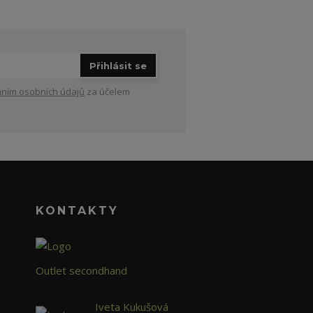
Přihlásit se
ním osobních údajů
za účelem
KONTAKTY
Outlet secondhand
Iveta Kukušová