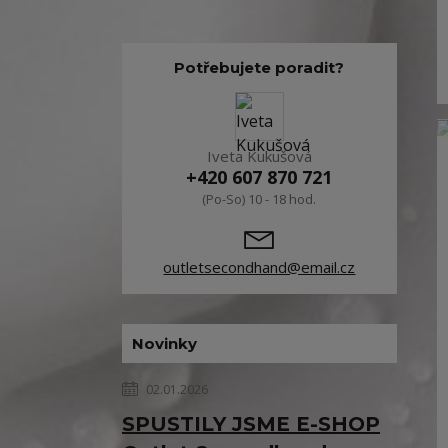
Potřebujete poradit?
Iveta Kukušová
+420 607 870 721
(Po-So) 10 - 18 hod.
outletsecondhand@email.cz
Novinky
02.01.2026
SPUSTILY JSME E-SHOP