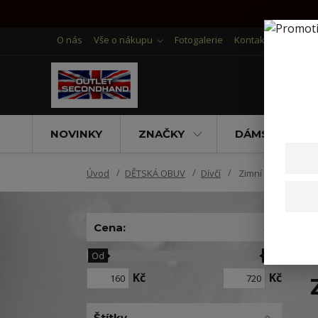
O nás
Vše o nákupu
Fotogalerie
Kontakty
NOVINKY
ZNAČKY
DÁMSKÉ OBLE
Úvod
DĚTSKÁ OBUV
Dívčí
Zimní
Cena:
Od
Do
Kč
Kč
Štítky