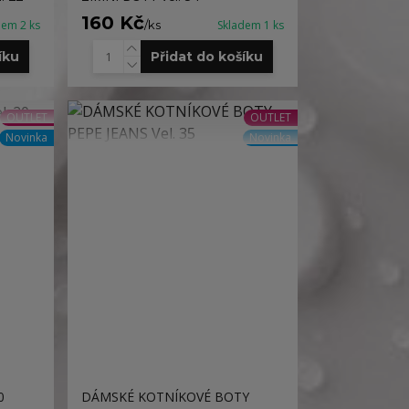
160 Kč
dem 2 ks
/
ks
Skladem 1 ks
íku
Přidat do košíku
OUTLET
OUTLET
Novinka
Novinka
0
DÁMSKÉ KOTNÍKOVÉ BOTY