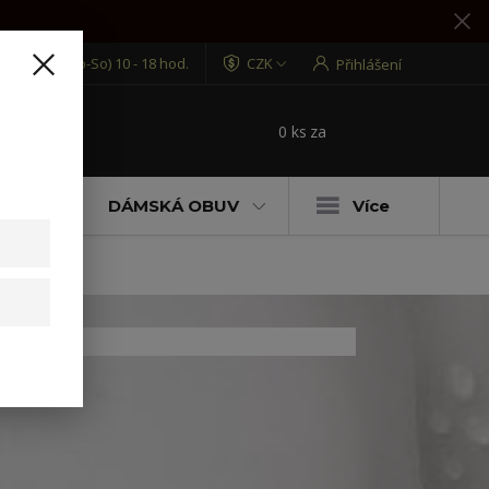
7 870 721
(Po-So) 10 - 18 hod.
CZK
Přihlášení
0
ks
za
0 Kč
t
ENÍ
DÁMSKÁ OBUV
Více