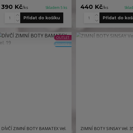
390 Kč
440 Kč
/
ks
Skladem 5 ks
/
ks
Skla
Přidat do košíku
Přidat do koš
OUTLET
Novinka
DÍVČÍ ZIMNÍ BOTY BAMATEX Vel.
ZIMNÍ BOTY SINSAY Vel. 3