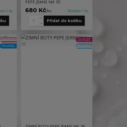
PEPE JEANS Vel. 35
680 Kč
dem 1 ks
/
ks
Skladem 1 ks
íku
Přidat do košíku
OUTLET
OUTLET
Novinka
Novinka
5
ZIMNÍ BOTY PEPE JEANS Vel. 36