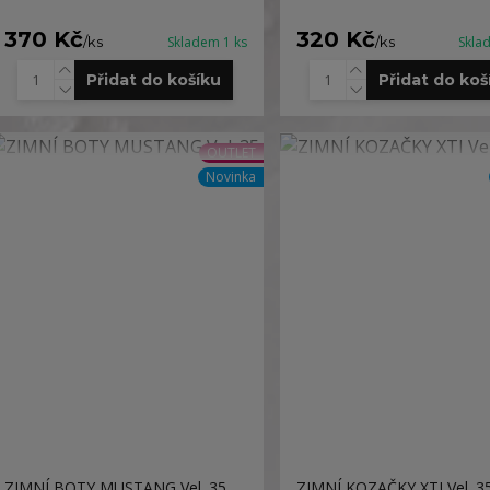
370 Kč
320 Kč
/
ks
Skladem 1 ks
/
ks
Skla
Přidat do košíku
Přidat do koš
OUTLET
Novinka
ZIMNÍ BOTY MUSTANG Vel. 35
ZIMNÍ KOZAČKY XTI Vel. 3