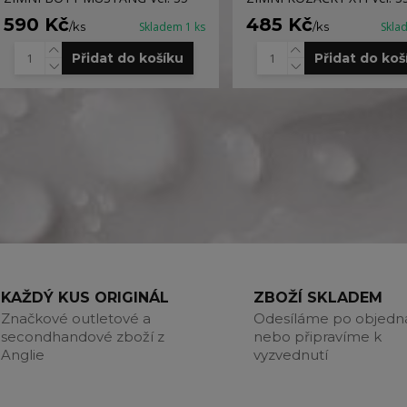
590 Kč
485 Kč
/
ks
Skladem 1 ks
/
ks
Skla
Přidat do košíku
Přidat do koš
KAŽDÝ KUS ORIGINÁL
ZBOŽÍ SKLADEM
Značkové outletové a
Odesíláme po objedn
secondhandové zboží z
nebo připravíme k
Anglie
vyzvednutí