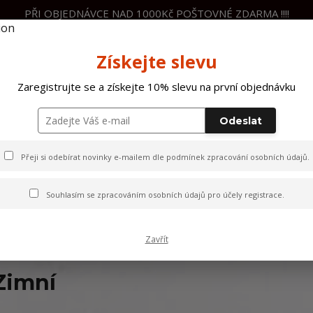
PŘI OBJEDNÁVCE NAD 1000Kč POŠTOVNÉ ZDARMA !!!!
Nevíte si rady? Zavolejte.
+420 60
Získejte slevu
Hleda
Zaregistrujte se a získejte 10% slevu na první objednávku
Odeslat
ČENÍ
PÁNSKÉ OBLEČENÍ
DĚTSKÉ OBLEČ
Přeji si odebírat novinky e-mailem dle
podmínek zpracování osobních údajů
.
Souhlasím se
zpracováním osobních údajů
pro účely registrace.
Zavřít
Zimní