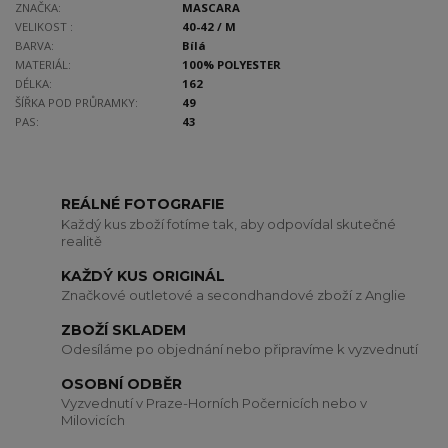
ZNAČKA:
MASCARA
VELIKOST :
40-42 / M
BARVA:
Bílá
MATERIÁL:
100% POLYESTER
DÉLKA:
162
ŠÍŘKA POD PRŮRAMKY:
49
PAS:
43
REÁLNÉ FOTOGRAFIE
Každý kus zboží fotíme tak, aby odpovídal skutečné
realitě
KAŽDÝ KUS ORIGINÁL
Značkové outletové a secondhandové zboží z Anglie
ZBOŽÍ SKLADEM
Odesíláme po objednání nebo připravíme k vyzvednutí
OSOBNÍ ODBĚR
Vyzvednutí v Praze-Horních Počernicích nebo v
Milovicích