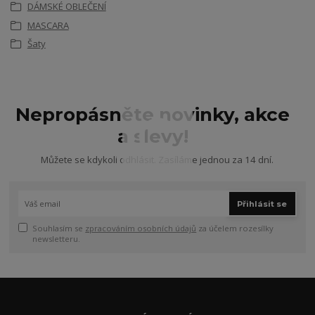
DÁMSKÉ OBLEČENÍ
MASCARA
Šaty
Nepropásněte novinky, akce
a slevy!
Můžete se kdykoli odhlásit. Zasíláme jednou za 14 dní.
Přihlásit se
Souhlasím se
zpracováním osobních údajů
za účelem rozesílky
newsletteru.