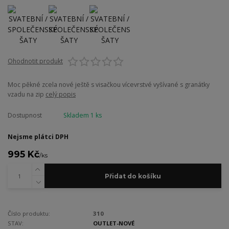
Ohodnotit produkt
Moc pěkné zcela nové ještě s visačkou vícevrstvé vyšívané s granátky
vzadu na zip
celý popis
Dostupnost
Skladem 1 ks
Nejsme plátci DPH
995 Kč
/
ks
Přidat do košíku
Číslo produktu:
310
STAV:
OUTLET-NOVÉ