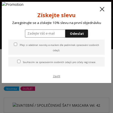
PŘI OBJEDNÁVCE NAD 1000Kč POŠTOVNÉ ZDARMA !!!!
+420 607 870 721
(Po-So) 10 - 18 hod.
CZK
Získejte slevu
0
Zaregistrujte se a získejte 10% slevu na první objednávku
0 Kč
Odeslat
Menu
Přeji si odebírat novinky e-mailem dle
podmínek zpracování osobních
údajů
.
Úvod
NOVINKY
SVATEBNÍ / SPOLEČENSKÉ ŠATY MASCARA Vel. 42
Souhlasím se
zpracováním osobních údajů
pro účely registrace.
SVATEBNÍ / SPOLEČENSKÉ
Zavřít
ŠATY MASCARA Vel. 42
Novinka
OUTLET