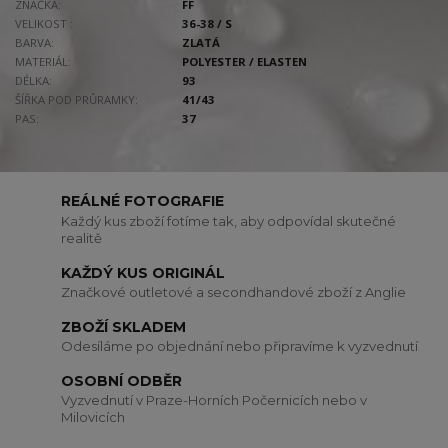
ZNAČKA:
FF
VELIKOST :
36-38 / S
BARVA:
ZLATÁ
MATERIÁL:
POLYESTER / ELASTEN
DÉLKA:
93
ŠÍŘKA POD PRŮRAMKY:
41/43
PAS:
37
REÁLNÉ FOTOGRAFIE
Každý kus zboží fotíme tak, aby odpovídal skutečné
realitě
KAŽDÝ KUS ORIGINÁL
Značkové outletové a secondhandové zboží z Anglie
ZBOŽÍ SKLADEM
Odesíláme po objednání nebo připravíme k vyzvednutí
OSOBNÍ ODBĚR
Vyzvednutí v Praze-Horních Počernicích nebo v
Milovicích