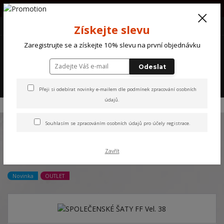
PŘI OBJEDNÁVCE NAD 1000Kč POŠTOVNÉ ZDARMA !!!!
+420 607 870 721
(Po-So) 10 - 18 hod.
CZK
Získejte slevu
0
Zaregistrujte se a získejte 10% slevu na první objednávku
0 Kč
Odeslat
Menu
Přeji si odebírat novinky e-mailem dle
podmínek zpracování osobních
údajů
.
Úvod
NOVINKY
SPOLEČENSKÉ ŠATY FF Vel. 38
Souhlasím se
zpracováním osobních údajů
pro účely registrace.
SPOLEČENSKÉ ŠATY FF Vel.
Zavřít
38
Novinka
OUTLET