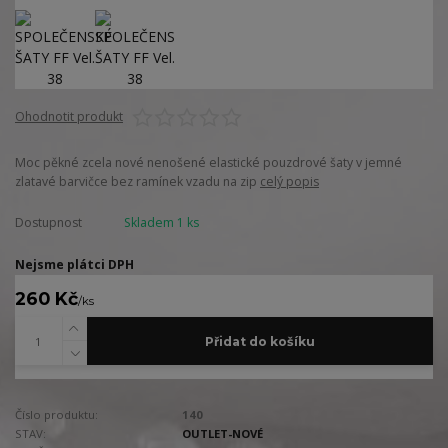
Ohodnotit produkt
Moc pěkné zcela nové nenošené elastické pouzdrové šaty v jemné
zlatavé barvičce bez ramínek vzadu na zip
celý popis
Dostupnost
Skladem 1 ks
Nejsme plátci DPH
260 Kč
/
ks
Přidat do košíku
Číslo produktu:
140
STAV:
OUTLET-NOVÉ