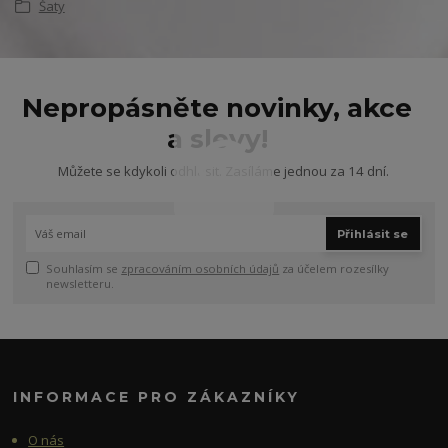
Šaty
Nepropásněte novinky, akce
a slevy!
Můžete se kdykoli odhlásit. Zasíláme jednou za 14 dní.
Přihlásit se
Souhlasím se
zpracováním osobních údajů
za účelem rozesílky
newsletteru.
INFORMACE PRO ZÁKAZNÍKY
O nás