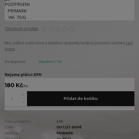
Ohodnotit produkt
Moc pěkná zcela nová s visačkou vycpávky kostice posuvná ramínka
celý
popis
Dostupnost
Skladem 1 ks
Nejsme plátci DPH
180 Kč
/
ks
Přidat do košíku
Číslo produktu:
626
STAV:
OUTLET-NOVÉ
ZNAČKA:
PRIMARK
VELIKOST :
44-46 / L