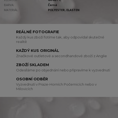
BARVA:
Černá
MATERIÁL:
POLYESTER, ELASTEN
REÁLNÉ FOTOGRAFIE
Každý kus zboží fotíme tak, aby odpovídal skutečné
realitě
KAŽDÝ KUS ORIGINÁL
Značkové outletové a secondhandové zboží z Anglie
ZBOŽÍ SKLADEM
Odesíláme po objednání nebo připravíme k vyzvednutí
OSOBNÍ ODBĚR
Vyzvednutí v Praze-Horních Počernicích nebo v
Milovicích