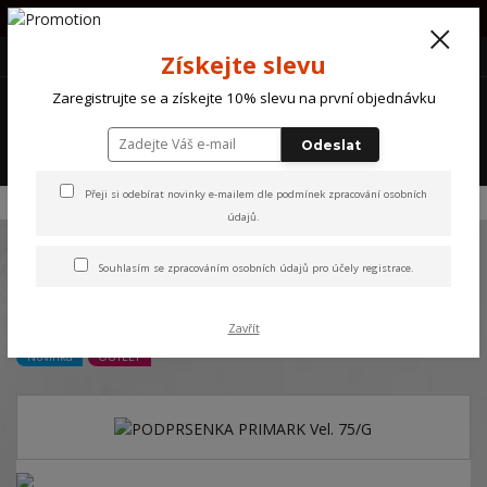
PŘI OBJEDNÁVCE NAD 1000Kč POŠTOVNÉ ZDARMA !!!!
+420 607 870 721
(Po-So) 10 - 18 hod.
CZK
Získejte slevu
0
Zaregistrujte se a získejte 10% slevu na první objednávku
0 Kč
Odeslat
Menu
Přeji si odebírat novinky e-mailem dle
podmínek zpracování osobních
Úvod
NOVINKY
PODPRSENKA PRIMARK Vel. 75/G
údajů
.
Souhlasím se
zpracováním osobních údajů
pro účely registrace.
PODPRSENKA PRIMARK Vel.
75/G
Zavřít
Novinka
OUTLET