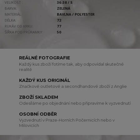
VELIKOST :
36-38 / S
BARVA:
ZELENÁ
MATERIÁL:
BAVLNA / POLYESTER
DÉLKA:
72
RUKÁV OD KRKU:
77
ŠÍŘKA POD PRŮRAMKY:
50
REÁLNÉ FOTOGRAFIE
Každý kus zboží fotíme tak, aby odpovídal skutečné
realitě
KAŽDÝ KUS ORIGINÁL
Značkové outletové a secondhandové zboží z Anglie
ZBOŽÍ SKLADEM
Odesíláme po objednání nebo připravíme k vyzvednutí
OSOBNÍ ODBĚR
Vyzvednutí v Praze-Horních Počernicích nebo v
Milovicích