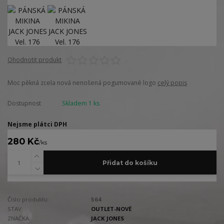
Ohodnotit produkt
Moc pěkná zcela nová nenošená pogumované logo
celý popis
Dostupnost
Skladem 1 ks
Nejsme plátci DPH
280 Kč
/
ks
Přidat do košíku
Číslo produktu:
564
STAV:
OUTLET-NOVÉ
ZNAČKA:
JACK JONES