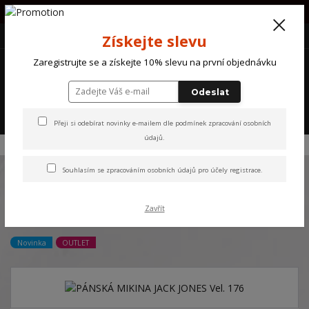
PŘI OBJEDNÁVCE NAD 1000Kč POŠTOVNÉ ZDARMA !!!!
+420 607 870 721
(Po-So) 10 - 18 hod.
CZK
Získejte slevu
0
Zaregistrujte se a získejte 10% slevu na první objednávku
0 Kč
Odeslat
Menu
Přeji si odebírat novinky e-mailem dle
podmínek zpracování osobních
údajů
.
Úvod
NOVINKY
PÁNSKÁ MIKINA JACK JONES Vel. 176
Souhlasím se
zpracováním osobních údajů
pro účely registrace.
PÁNSKÁ MIKINA JACK JONES
Zavřít
Vel. 176
Novinka
OUTLET