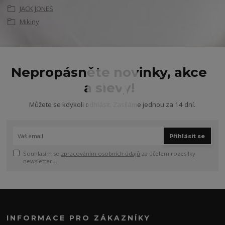
JACK JONES
Mikiny
Nepropásněte novinky, akce
a slevy!
Můžete se kdykoli odhlásit. Zasíláme jednou za 14 dní.
Přihlásit se
Souhlasím se
zpracováním osobních údajů
za účelem rozesílky
newsletteru.
INFORMACE PRO ZÁKAZNÍKY