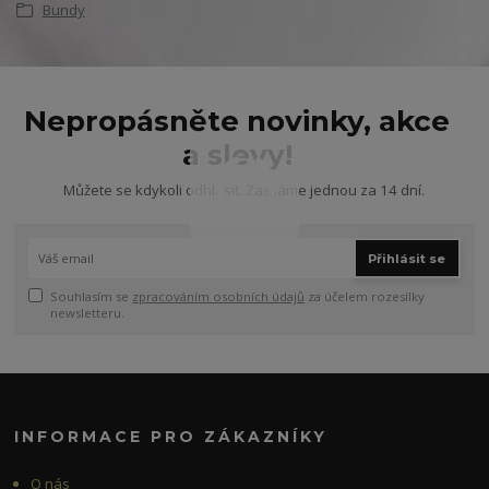
Bundy
Nepropásněte novinky, akce
a slevy!
Můžete se kdykoli odhlásit. Zasíláme jednou za 14 dní.
Přihlásit se
Souhlasím se
zpracováním osobních údajů
za účelem rozesílky
newsletteru.
INFORMACE PRO ZÁKAZNÍKY
O nás