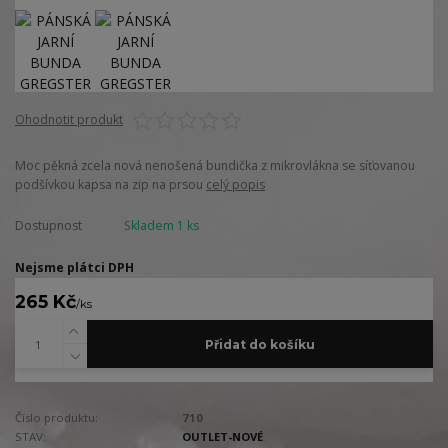
Ohodnotit produkt
Moc pěkná zcela nová nenošená bundička z mikrovlákna se síťovanou
podšívkou kapsa na zip na prsou
celý popis
Dostupnost
Skladem 1 ks
Nejsme plátci DPH
265 Kč
/
ks
Přidat do košíku
Číslo produktu:
710
STAV:
OUTLET-NOVÉ