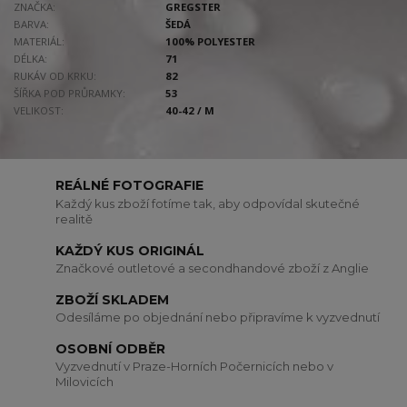
ZNAČKA:
GREGSTER
BARVA:
ŠEDÁ
MATERIÁL:
100% POLYESTER
DÉLKA:
71
RUKÁV OD KRKU:
82
ŠÍŘKA POD PRŮRAMKY:
53
VELIKOST:
40-42 / M
REÁLNÉ FOTOGRAFIE
Každý kus zboží fotíme tak, aby odpovídal skutečné
realitě
KAŽDÝ KUS ORIGINÁL
Značkové outletové a secondhandové zboží z Anglie
ZBOŽÍ SKLADEM
Odesíláme po objednání nebo připravíme k vyzvednutí
OSOBNÍ ODBĚR
Vyzvednutí v Praze-Horních Počernicích nebo v
Milovicích