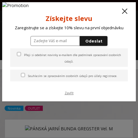
PŘI OBJEDNÁVCE NAD 1000Kč POŠTOVNÉ ZDARMA !!!!
+420 607 870 721
(Po-So) 10 - 18 hod.
CZK
Získejte slevu
0
Zaregistrujte se a získejte 10% slevu na první objednávku
0 Kč
Odeslat
Menu
Přeji si odebírat novinky e-mailem dle
podmínek zpracování osobních
údajů
.
Úvod
NOVINKY
PÁNSKÁ JARNÍ BUNDA GREGSTER Vel. M
Souhlasím se
zpracováním osobních údajů
pro účely registrace.
PÁNSKÁ JARNÍ BUNDA
Zavřít
GREGSTER Vel. M
Novinka
OUTLET