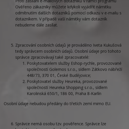
Proti zasílání e-mailových dotazníků v rámci programu
Ověřeno zákazníky můžete kdykoli vyjádřit námitku
odmítnutím dalších dotazníků pomocí odkazu v e-mailu s
dotazníkem. V případě vaší námitky vám dotazník
nebudeme dále zasílat.
Zpracování osobních údajů je prováděno Iveta Kukušová
tedy správcem osobních údajů. Osobní údaje pro tohoto
správce zpracovávají také zpracovatelé:
Poskytovatelem služby Eshop-rychle, provozované
společností Golemos s.r.o., sídlem Zátkovo nábřeží
448/73, 370 01, České Budějovice;
Poskytovatel služby Heureka, provozované
společností Heureka Shopping s.r.o., sídlem
Karolinská 650/1, 186 00, Praha 8-Karlín
Osobní údaje nebudou předány do třetích zemí mimo EU.
Správce nemá osobu tzv. pověřence. Správce lze