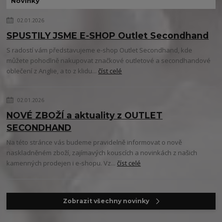
Novinky
02.01.2026
SPUSTILY JSME E-SHOP Outlet Secondhand
S radostí vám představujeme e-shop Outlet Secondhand, kde
můžete pohodlně nakupovat značkové outletové a secondhandové
oblečení z Anglie, a to z klidu...
číst celé
02.01.2026
NOVÉ ZBOŽÍ a aktuality z OUTLET
SECONDHAND
Na této stránce vás budeme pravidelně informovat o nově
naskladněném zboží, zajímavých kouscích a novinkách z našich
kamenných prodejen i e-shopu. Vz...
číst celé
Zobrazit všechny novinky