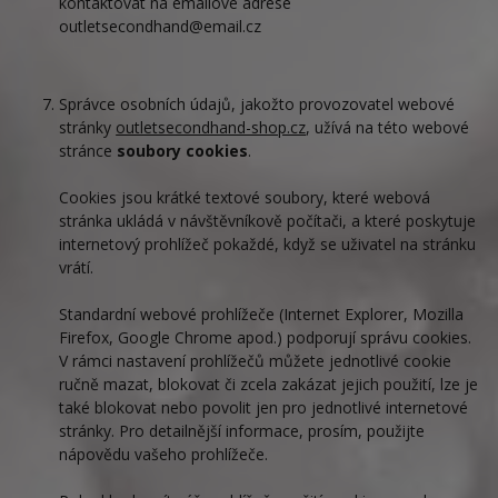
kontaktovat na emailové adrese
outletsecondhand@email.cz
Správce osobních údajů, jakožto provozovatel webové
stránky
outletsecondhand-shop.cz
, užívá na této webové
stránce
soubory cookies
.
Cookies jsou krátké textové soubory, které webová
stránka ukládá v návštěvníkově počítači, a které poskytuje
internetový prohlížeč pokaždé, když se uživatel na stránku
vrátí.
Standardní webové prohlížeče (Internet Explorer, Mozilla
Firefox, Google Chrome apod.) podporují správu cookies.
V rámci nastavení prohlížečů můžete jednotlivé cookie
ručně mazat, blokovat či zcela zakázat jejich použití, lze je
také blokovat nebo povolit jen pro jednotlivé internetové
stránky. Pro detailnější informace, prosím, použijte
nápovědu vašeho prohlížeče.