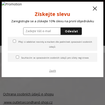
PŘI OBJEDNÁVCE NAD 1000Kč POŠTOVNÉ ZDARMA !!!!
+420 607 870 721
(Po-So) 10 - 18 hod.
CZK
Získejte slevu
0
Zaregistrujte se a získejte 10% slevu na první objednávku
0 Kč
Odeslat
Menu
Přeji si odebírat novinky e-mailem dle
podmínek zpracování osobních
údajů
.
Úvod
Vše o nákupu
Ochrana osobních údajů
Souhlasím se
zpracováním osobních údajů
pro účely registrace.
Ochrana osobních údajů e-shopu
Zavřít
………
Ochrana osobních údajů e-shopu
www.outletsecondhand-shop.cz