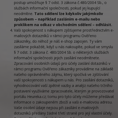
postup umožňuje § 7 odst. 3 zákona č.480/2004 Sb., o
službách informační společnosti, pokud jej kupující
neodmítne.
Tato sdělení lze kdykoliv jakýmkoliv
způsobem – například zasláním e-mailu nebo
proklikem na odkaz v obchodním sdělení – odhlásit.
Vaši spokojenost s nákupem zjišťujeme prostřednictvím e-
mailových dotazníků v rámci programu Ověřeno
zákazníky, do něhož je náš e-shop zapojen. Ty vám
zasíláme pokaždé, když u nás nakoupíte, pokud ve smyslu
§ 7 odst. 3 zákona č. 480/2004 Sb. o některých službách
informační společnosti jejich zasílání neodmítnete.
Zpracování osobních údajů pro účely zaslání dotazníků v
rámci programu Ověřeno zákazníky provádíme na základě
našeho oprávněného zájmu, který spočívá ve zjišťování
vaší spokojenosti s nákupem u nás. Pro zasílání dotazníků,
vyhodnocování vaší zpětné vazby a analýz našeho tržního
postavení využíváme zpracovatele, kterým je provozovatel
portálu Heureka.cz; tomu pro tyto účely můžeme předávat
informace o zakoupeném zboží a vaši e-mailovou adresu.
Vaše osobní údaje nejsou při zasílání e-mailových
dotazníků předány žádné třetí straně pro její vlastní účely.