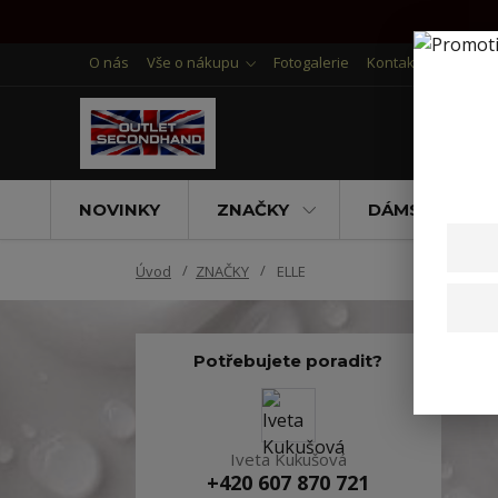
O nás
Vše o nákupu
Fotogalerie
Kontakty
NOVINKY
ZNAČKY
DÁMSKÉ OBLE
Úvod
ZNAČKY
ELLE
Potřebujete poradit?
V
Iveta Kukušová
+420 607 870 721