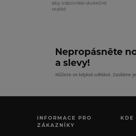
aby odpovídal skutečné
realitě
Nepropásněte no
a slevy!
Můžete se kdykoli odhlásit. Zasíláme j
INFORMACE PRO
KDE
ZÁKAZNÍKY