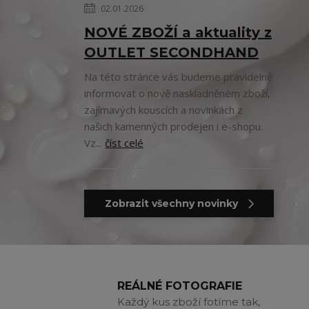
02.01.2026
NOVÉ ZBOŽÍ a aktuality z
OUTLET SECONDHAND
Na této stránce vás budeme pravidelně
informovat o nově naskladněném zboží,
zajímavých kouscích a novinkách z
našich kamenných prodejen i e-shopu.
Vz...
číst celé
Zobrazit všechny novinky
REÁLNÉ FOTOGRAFIE
Každý kus zboží fotíme tak,