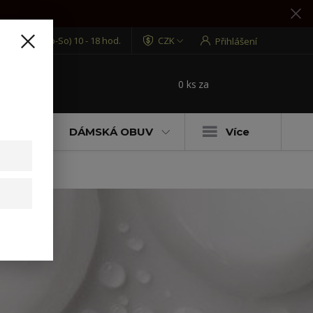
7 870 721
(Po-So) 10 - 18 hod.
CZK
Přihlášení
0
ks
za
0 Kč
t
ENÍ
DÁMSKÁ OBUV
Více