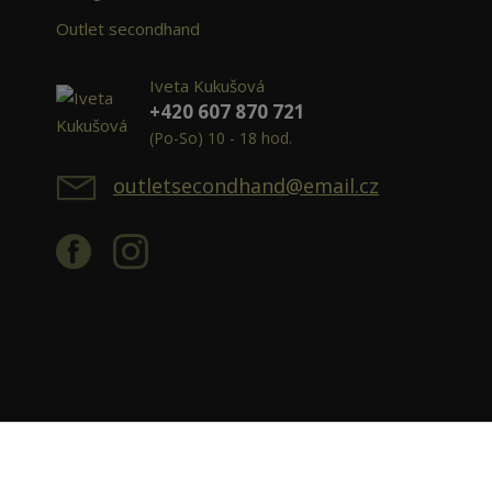
Outlet secondhand
Iveta Kukušová
+420 607 870 721
(Po-So) 10 - 18 hod.
outletsecondhand@email.cz