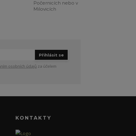
Počernicích nebo v
Milovicích
Přihlásit se
ním osobních údajů
za účelem
KONTAKTY