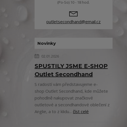
(Po-So) 10 - 18 hod.
outletsecondhand@email.cz
Novinky
02.01.2026
SPUSTILY JSME E-SHOP
Outlet Secondhand
S radostí vám představujeme e-
shop Outlet Secondhand, kde můžete
pohodlně nakupovat značkové
outletové a secondhandové oblečení z
Anglie, a to z klidu...
číst celé