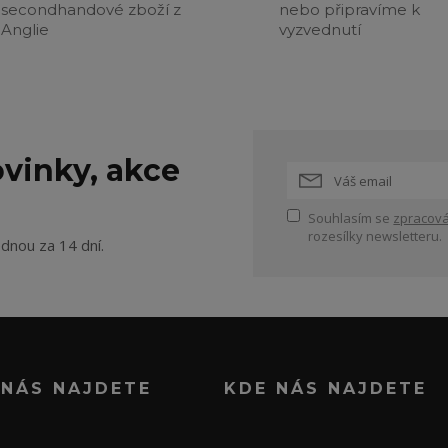
secondhandové zboží z
nebo připravíme k
Anglie
vyzvednutí
vinky, akce
Souhlasím se
zpracová
rozesílky newsletteru.
ednou za 14 dní.
 NÁS NAJDETE
KDE NÁS NAJDETE