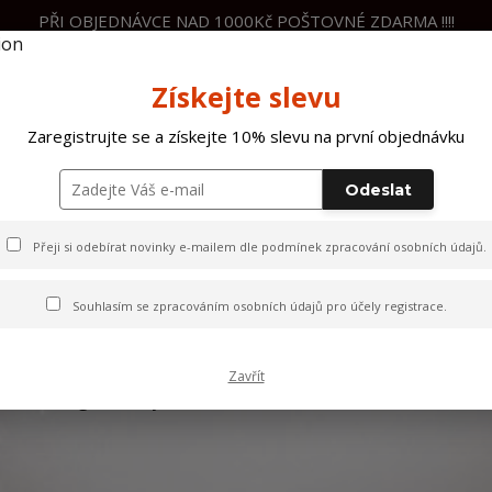
PŘI OBJEDNÁVCE NAD 1000Kč POŠTOVNÉ ZDARMA !!!!
Nevíte si rady? Zavolejte.
+420 60
Získejte slevu
Hleda
Zaregistrujte se a získejte 10% slevu na první objednávku
Odeslat
ČENÍ
PÁNSKÉ OBLEČENÍ
DĚTSKÉ OBLEČ
Přeji si odebírat novinky e-mailem dle
podmínek zpracování osobních údajů
.
Souhlasím se
zpracováním osobních údajů
pro účely registrace.
ELLE
Zavřít
 této kategorii nebylo nalezeno žádné zboží.