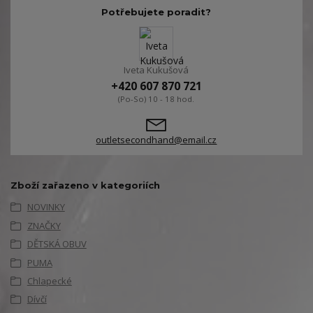
Potřebujete poradit?
Iveta Kukušová
+420 607 870 721
(Po-So) 10 - 18 hod.
outletsecondhand@email.cz
Zboží zařazeno v kategoriích
NOVINKY
ZNAČKY
DĚTSKÁ OBUV
PUMA
Chlapecké
Dívčí