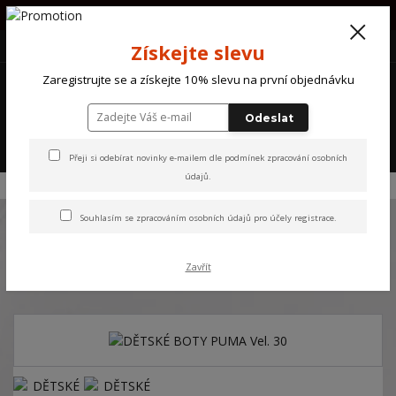
PŘI OBJEDNÁVCE NAD 1000Kč POŠTOVNÉ ZDARMA !!!!
+420 607 870 721
(Po-So) 10 - 18 hod.
CZK
Získejte slevu
0
Zaregistrujte se a získejte 10% slevu na první objednávku
0 Kč
Odeslat
Menu
Přeji si odebírat novinky e-mailem dle
podmínek zpracování osobních
údajů
.
Úvod
NOVINKY
DĚTSKÉ BOTY PUMA Vel. 30
Souhlasím se
zpracováním osobních údajů
pro účely registrace.
DĚTSKÉ BOTY PUMA Vel. 30
Zavřít
Novinka
OUTLET