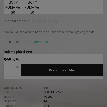
Ohodnotit produkt
Moc pěkné zcela nové nenošené koženka stříbrná loga
celý popis
Dostupnost
Skladem 1 ks
Nejsme plátci DPH
595 Kč
/
ks
Přidat do košíku
Číslo produktu:
646
STAV:
OUTLET-NOVÉ
ZNAČKA:
PUMA
VELIKOST :
30
BARVA:
Bílá