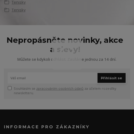
Tenisky
Tenisky
Nepropásněte novinky, akce
a slevy!
Můžete se kdykoli odhlásit. Zasíláme jednou za 14 dní.
Přihlásit se
Souhlasím se
zpracováním osobních údajů
za účelem rozesílky
newsletteru.
INFORMACE PRO ZÁKAZNÍKY