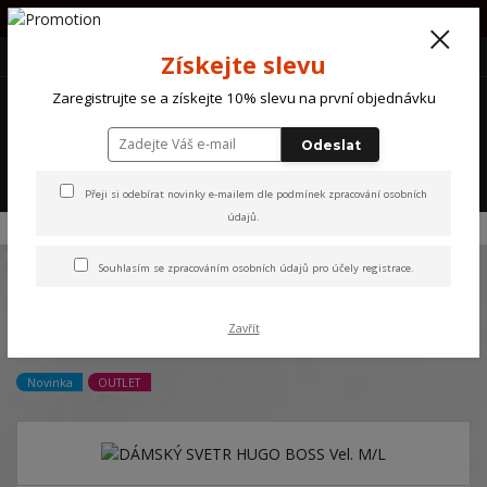
PŘI OBJEDNÁVCE NAD 1000Kč POŠTOVNÉ ZDARMA !!!!
+420 607 870 721
(Po-So) 10 - 18 hod.
CZK
Získejte slevu
0
Zaregistrujte se a získejte 10% slevu na první objednávku
0 Kč
Odeslat
Menu
Přeji si odebírat novinky e-mailem dle
podmínek zpracování osobních
údajů
.
Úvod
NOVINKY
DÁMSKÝ SVETR HUGO BOSS Vel. M/L
Souhlasím se
zpracováním osobních údajů
pro účely registrace.
DÁMSKÝ SVETR HUGO BOSS
Zavřít
Vel. M/L
Novinka
OUTLET