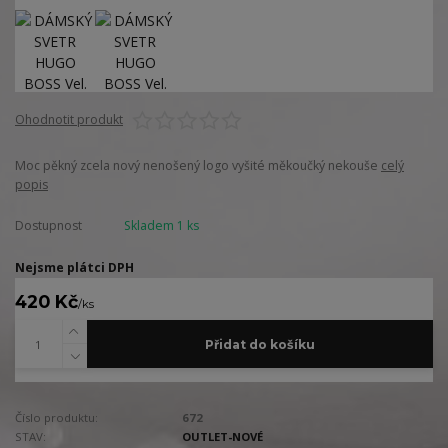
Ohodnotit produkt
Moc pěkný zcela nový nenošený logo vyšité měkoučký nekouše
celý
popis
Dostupnost
Skladem 1 ks
Nejsme plátci DPH
420 Kč
/
ks
Přidat do košíku
Číslo produktu:
672
STAV:
OUTLET-NOVÉ