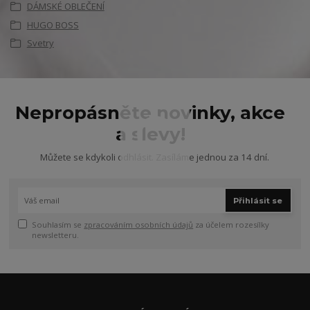
DÁMSKÉ OBLEČENÍ
HUGO BOSS
Svetry
Nepropásněte novinky, akce
a slevy!
Můžete se kdykoli odhlásit. Zasíláme jednou za 14 dní.
Přihlásit se
Souhlasím se
zpracováním osobních údajů
za účelem rozesílky
newsletteru.