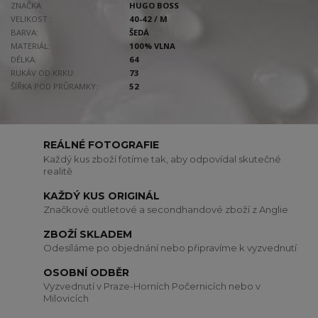
ZNAČKA:
HUGO BOSS
VELIKOST :
40-42 / M
BARVA:
ŠEDÁ
MATERIÁL:
100% VLNA
DÉLKA:
64
RUKÁV OD KRKU:
73
ŠÍŘKA POD PRŮRAMKY:
52
REÁLNÉ FOTOGRAFIE
Každý kus zboží fotíme tak, aby odpovídal skutečné
realitě
KAŽDÝ KUS ORIGINÁL
Značkové outletové a secondhandové zboží z Anglie
ZBOŽÍ SKLADEM
Odesíláme po objednání nebo připravíme k vyzvednutí
OSOBNÍ ODBĚR
Vyzvednutí v Praze-Horních Počernicích nebo v
Milovicích