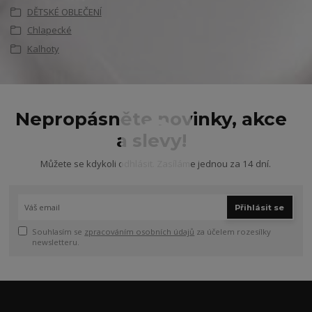
DĚTSKÉ OBLEČENÍ
Chlapecké
Kalhoty
Nepropásněte novinky, akce
a slevy!
Můžete se kdykoli odhlásit. Zasíláme jednou za 14 dní.
Přihlásit se
Souhlasím se
zpracováním osobních údajů
za účelem rozesílky
newsletteru.