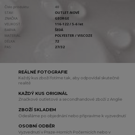
Číslo produktu:
40
STAV:
OUTLET-NOVÉ
ZNAČKA:
GEORGE
VELIKOST :
116-122 / 5-6 let
BARVA:
ŠEDÁ
MATERIÁL:
POLYESTER / VISCOZE
DÉLKA:
72
PAS:
27/32
REÁLNÉ FOTOGRAFIE
Každý kus zboží fotíme tak, aby odpovídal skutečné
realitě
KAŽDÝ KUS ORIGINÁL
Značkové outletové a secondhandové zboží z Anglie
ZBOŽÍ SKLADEM
Odesíláme po objednání nebo připravíme k vyzvednutí
OSOBNÍ ODBĚR
Vyzvednutí v Praze-Horních Počernicích nebo v