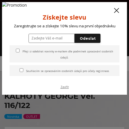
PŘI OBJEDNÁVCE NAD 1000Kč POŠTOVNÉ ZDARMA !!!!
+420 607 870 721
(Po-So) 10 - 18 hod.
CZK
Získejte slevu
0
Zaregistrujte se a získejte 10% slevu na první objednávku
0 Kč
Odeslat
Menu
Přeji si odebírat novinky e-mailem dle
podmínek zpracování osobních
údajů
.
Úvod
NOVINKY
CHLAPECKÉ SPOLEČENSKÉ KALHOTY GEORGE Vel.
116/122
Souhlasím se
zpracováním osobních údajů
pro účely registrace.
CHLAPECKÉ SPOLEČENSKÉ
Zavřít
KALHOTY GEORGE Vel.
116/122
Novinka
OUTLET